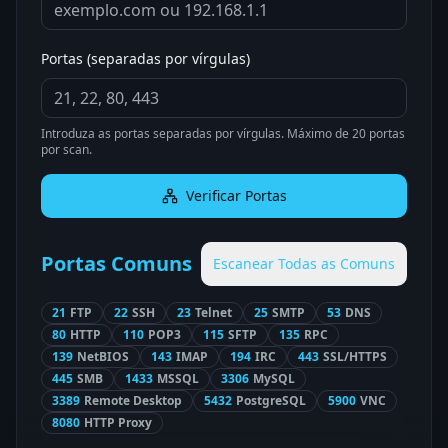
Portas (separadas por vírgulas)
Introduza as portas separadas por vírgulas. Máximo de 20 portas
por scan.
Verificar Portas
Portas Comuns
Escanear Todas as Comuns
21
FTP
22
SSH
23
Telnet
25
SMTP
53
DNS
80
HTTP
110
POP3
115
SFTP
135
RPC
139
NetBIOS
143
IMAP
194
IRC
443
SSL/HTTPS
445
SMB
1433
MSSQL
3306
MySQL
3389
Remote Desktop
5432
PostgreSQL
5900
VNC
8080
HTTP Proxy