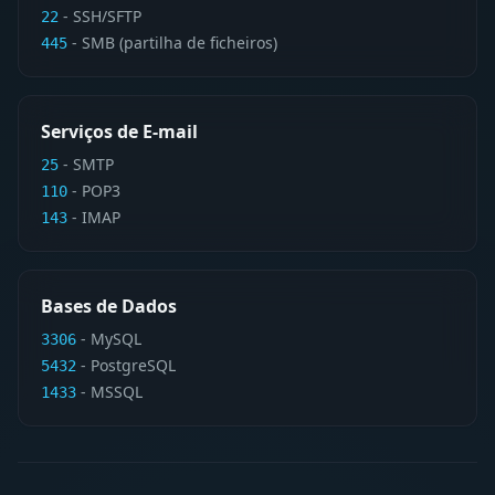
-
SSH/SFTP
22
-
SMB (partilha de ficheiros)
445
Serviços de E-mail
- SMTP
25
- POP3
110
- IMAP
143
Bases de Dados
- MySQL
3306
- PostgreSQL
5432
- MSSQL
1433