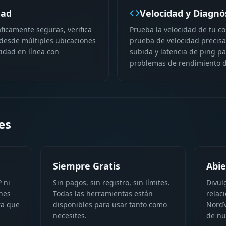
dad
Velocidad y Diagnó
ficamente seguras, verifica
Prueba la velocidad de tu c
s desde múltiples ubicaciones
prueba de velocidad precisa
tidad en línea con
subida y latencia de ping p
problemas de rendimiento d
es
Siempre Gratis
Abie
 ni
Sin pagos, sin registro, sin límites.
Divul
ones
Todas las herramientas están
relac
ra que
disponibles para usar tanto como
NordV
necesites.
de nu