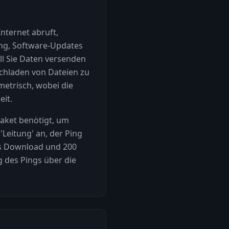
nternet abruft,
ng, Software-Updates
ll Sie Daten versenden
ochladen von Dateien zu
etrisch, wobei die
eit.
paket benötigt, um
Leitung' an, der Ping
t/s Download und 200
g des Pings über die