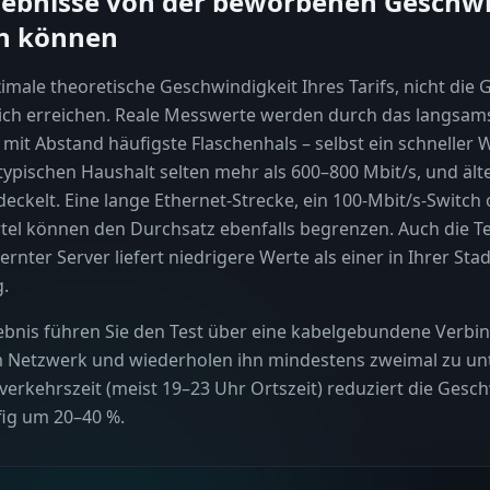
ebnisse von der beworbenen Geschwi
en können
male theoretische Geschwindigkeit Ihres Tarifs, nicht die G
lich erreichen. Reale Messwerte werden durch das langsamst
mit Abstand häufigste Flaschenhals – selbst ein schneller Wi
typischen Haushalt selten mehr als 600–800 Mbit/s, und älte
eckelt. Eine lange Ethernet-Strecke, ein 100-Mbit/s-Switch 
rtel können den Durchsatz ebenfalls begrenzen. Auch die Te
ernter Server liefert niedrigere Werte als einer in Ihrer Stad
g.
ebnis führen Sie den Test über eine kabelgebundene Verbi
m Netzwerk und wiederholen ihn mindestens zweimal zu un
verkehrszeit (meist 19–23 Uhr Ortszeit) reduziert die Gesch
fig um 20–40 %.