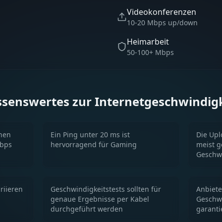
Videokonferenzen
10-20 Mbps up/down
Heimarbeit
50-100+ Mbps
senswertes zur Internetgeschwindig
nen
Ein Ping unter 20 ms ist
Die Upl
Gbps
hervorragend für Gaming
meist g
Geschwi
riieren
Geschwindigkeitstests sollten für
Anbiete
genaue Ergebnisse per Kabel
Geschwi
durchgeführt werden
garanti