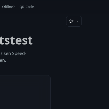
Offline?
QR-Code
DE
tstest
äzisen Speed-
en.