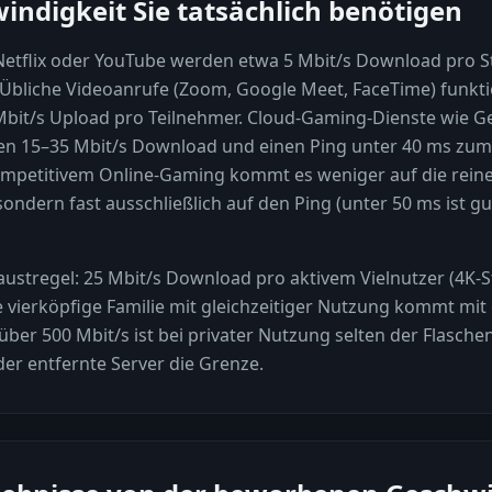
ndigkeit Sie tatsächlich benötigen
Netflix oder YouTube werden etwa 5 Mbit/s Download pro St
 Übliche Videoanrufe (Zoom, Google Meet, FaceTime) funkti
Mbit/s Upload pro Teilnehmer. Cloud-Gaming-Dienste wie 
n 15–35 Mbit/s Download und einen Ping unter 40 ms zum
mpetitivem Online-Gaming kommt es weniger auf die reine
 sondern fast ausschließlich auf den Ping (unter 50 ms ist gu
 Faustregel: 25 Mbit/s Download pro aktivem Vielnutzer (4K-
ne vierköpfige Familie mit gleichzeitiger Nutzung kommt mi
s über 500 Mbit/s ist bei privater Nutzung selten der Flasch
er entfernte Server die Grenze.