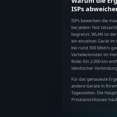
Warum die Erg
ISPs abweich
ISPs bewerben die maxi
bei jedem Test tatsäch
begrenzt. WLAN ist der 
ein einzelnes Gerät im 
bei rund 300 Mbit/s ged
Verteilerknoten im Vie
Rolle: Ein 2.000 km entf
identischer Verbindun
Für das genaueste Erg
andere Geräte in Ihre
Tageszeiten. Die Haupt
Privatanschlüssen häu