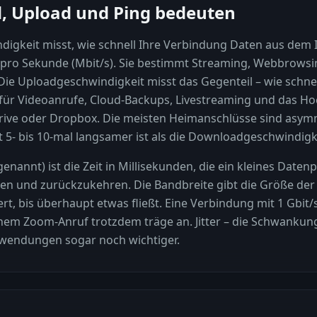
 Upload und Ping bedeuten
gkeit misst, wie schnell Ihre Verbindung Daten aus dem I
pro Sekunde (Mbit/s). Sie bestimmt Streaming, Webbrowsi
ie Uploadgeschwindigkeit misst das Gegenteil – wie schne
g für Videoanrufe, Cloud-Backups, Livestreaming und das H
rive oder Dropbox. Die meisten Heimanschlüsse sind asymm
5- bis 10-mal langsamer ist als die Downloadgeschwindigk
enannt) ist die Zeit in Millisekunden, die ein kleines Daten
hen und zurückzukehren. Die Bandbreite gibt die Größe der '
uert, bis überhaupt etwas fließt. Eine Verbindung mit 1 Gbi
einem Zoom-Anruf trotzdem träge an. Jitter – die Schwankun
tanwendungen sogar noch wichtiger.