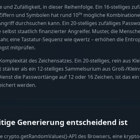
 und Zufälligkeit, in dieser Reihenfolge. Ein 16-stelliges zu
Ziffern und Symbolen hat rund 10²⁹ mögliche Kombinationen
ngriff durchsuchen kann. Ein 20-stelliges zufälliges Passwo
selbst staatlich finanzierter Angreifer. Muster, die Mensch
 Jahr, eine Tastatur-Sequenz wie qwertz – erhöhen die Entro
ngst mitprüfen.
Komplexität des Zeichensatzes. Ein 20-stelliges, rein aus K
 stärker als ein 12-stelliges Sammelsurium aus Groß-/Klei
ienst die Passwortlänge auf 12 oder 16 Zeichen, ist das ein
ichert werden.
tige Generierung entscheidend ist
e crypto.getRandomValues()-API des Browsers, eine krypto