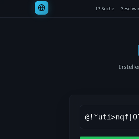
IP-Suche
Geschwin
Erstell
@!*uti>nqf|O