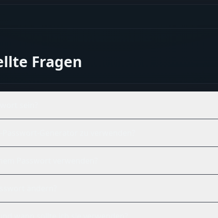
ellte Fragen
swort sein?
ine-Passwort-Generator zu verwenden?
einem Passwort verwenden?
Passwort ändern?
und wann sollte ich sie verwenden?