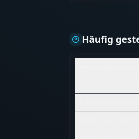
Häufig gest
Wie lang sollte mein Pas
Ist es sicher, einen Onl
Sollte ich Symbole in m
Wie oft sollte ich mein 
Was ist eine Passphrase 