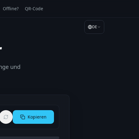
Offline?
QR-Code
DE
r
änge und
Kopieren